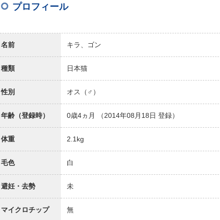
プロフィール
名前
キラ、ゴン
種類
日本猫
性別
オス（♂）
年齢（登録時）
0歳4ヵ月
（2014年08月18日 登録）
体重
2.1kg
毛色
白
避妊・去勢
未
マイクロチップ
無