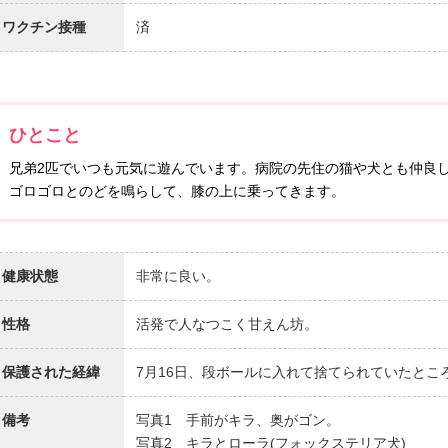
ワクチン接種
済
ひとこと
兄弟2匹でいつも元気に遊んでいます。病院の先住の猫や犬とも仲良
ゴロゴロとのどを鳴らして、膝の上に乗ってきます。
健康状態
非常に良い。
性格
活発で人なつこく甘えん坊。
保護された経緯
7月16日、段ボールに入れて捨てられていたとこ
備考
写真1 手前がキラ、奥がゴン。
写真2 キラとローラ(フォックステリア犬)