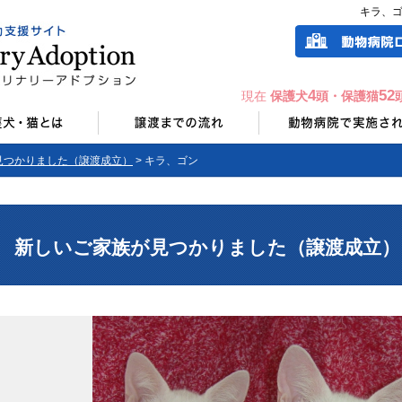
キラ、ゴ
4
52
現在
保護犬
頭・保護猫
見つかりました（譲渡成立）
> キラ、ゴン
新しいご家族が見つかりました（譲渡成立）