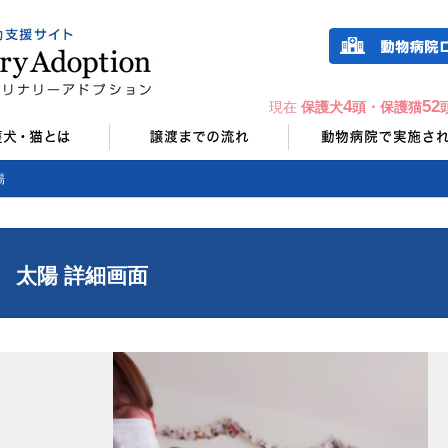
4
52
現在
保護犬
頭・保護猫
陽
太陽 詳細画面