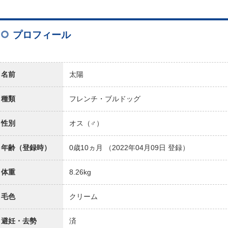
件名
プロフィール
本文
名前
太陽
種類
フレンチ・ブルドッグ
性別
オス（♂）
送信すると、あなたの登録している『氏名』と『住所（都道府県
ご了承の上、以下のボタンをクリックして
年齢（登録時）
0歳10ヵ月
（2022年04月09日 登録）
体重
8.26kg
毛色
クリーム
避妊・去勢
済