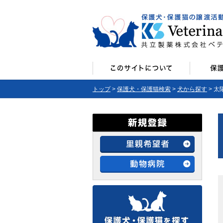
トップ
>
保護犬・保護猫検索
>
犬から探す
> 太