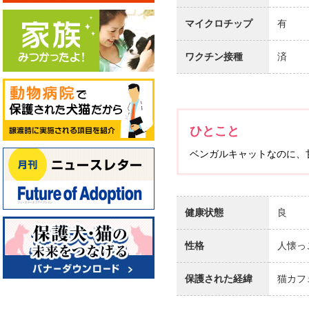
マイクロチップ
有
ワクチン接種
済
ひとこと
ベンガルキャットなのに、
健康状態
良
性格
人懐っ
保護された経緯
猫カフ