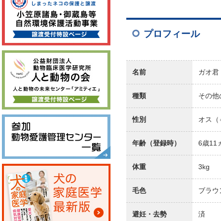
件名
プロフィール
本文
名前
ガオ君
種類
その他
性別
オス（
送信すると、あなたの
年齢（登録時）
6歳1
体重
3kg
毛色
ブラウ
避妊・去勢
済