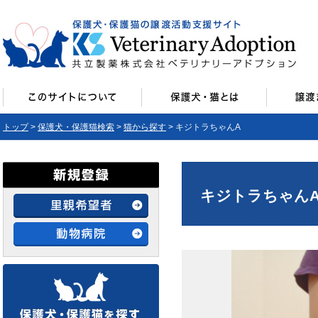
トップ
>
保護犬・保護猫検索
>
猫から探す
> キジトラちゃんA
キジトラちゃんA