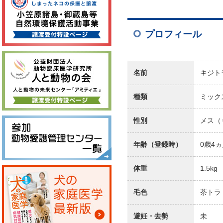
件名
プロフィール
本文
名前
キジト
種類
ミック
性別
メス（
送信すると、あなたの
年齢（登録時）
0歳4
体重
1.5kg
毛色
茶トラ
避妊・去勢
未